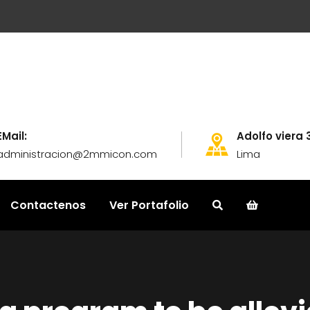
EMail:
Adolfo viera 
administracion@2mmicon.com
Lima
Contactenos
Ver Portafolio