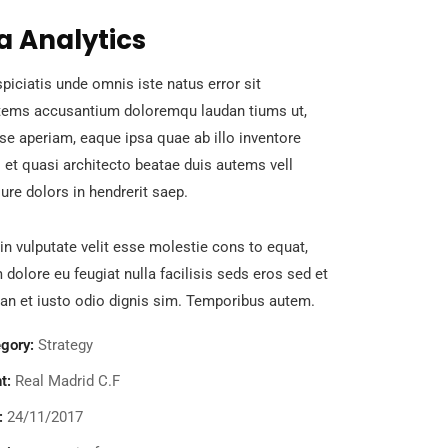
a Analytics
piciatis unde omnis iste natus error sit
tems accusantium doloremqu laudan tiums ut,
se aperiam, eaque ipsa quae ab illo inventore
s et quasi architecto beatae duis autems vell
ure dolors in hendrerit saep.
in vulputate velit esse molestie cons to equat,
m dolore eu feugiat nulla facilisis seds eros sed et
n et iusto odio dignis sim. Temporibus autem.
gory:
Strategy
t:
Real Madrid C.F
:
24/11/2017