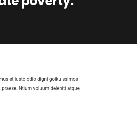
ate poverty.
mus et iusto odio digni goiku ssimos
s praese. Ntium voluum deleniti atque