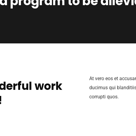
a program to be allevi
At vero eos et accusa
derful work
ducimus qui blanditii
!
corrupti quos.