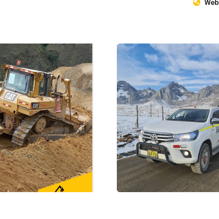
Webs
ALQUILER DE
los pesados
VEHICULOS LIVIAN
s pesados
VEHICULOS LIVIANOS