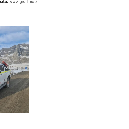
ite:
www.giorf.esp
OS