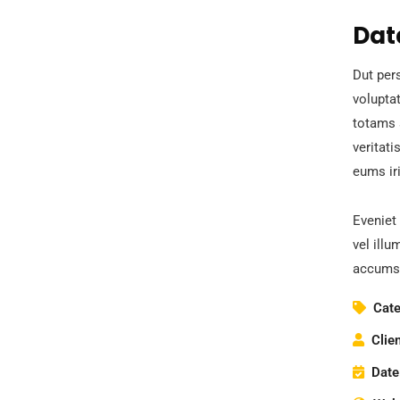
Dat
Dut pers
volupta
totams 
veritati
eums iri
Eveniet 
vel illu
accumsa
Cate
Clien
Date